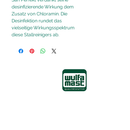
desinfizierende Wirkung dem 
Zusatz von Chloramin. Die 
Desinfektion rundet das 
vielseitige Wirkungsspektrum 
diese Stallreinigers ab.
Wulfa-Mast GmbH
Mühlenstraße 4
49413 Dinklage - Wulfenau
Tel:
04443-898-0
Fax:
04443-898-66
E-Mail:
info@wulfa.de