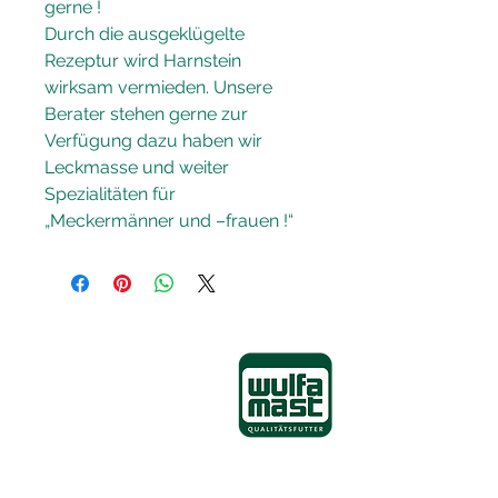
gerne ! 
Durch die ausgeklügelte 
Rezeptur wird Harnstein 
wirksam vermieden. Unsere 
Berater stehen gerne zur 
Verfügung dazu haben wir 
Leckmasse und weiter 
Spezialitäten für 
„Meckermänner und –frauen !“
Wulfa-Mast GmbH
Mühlenstraße 4
49413 Dinklage - Wulfenau
Tel:
04443-898-0
Fax:
04443-898-66
E-Mail:
info@wulfa.de