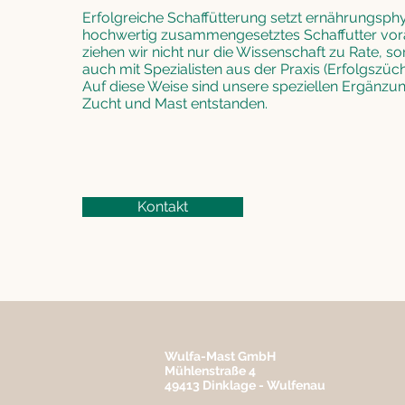
Erfolgreiche Schaffütterung setzt ernährungsph
hochwertig zusammengesetztes Schaffutter vora
ziehen wir nicht nur die Wissenschaft zu Rate, s
auch mit Spezialisten aus der Praxis (Erfolgszü
Auf diese Weise sind unsere speziellen Ergänzung
Zucht und Mast entstanden.
Kontakt
Wulfa-Mast GmbH
Mühlenstraße 4
49413 Dinklage - Wulfenau