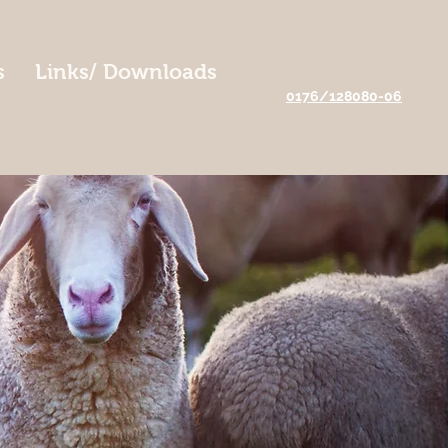
s
Links/ Downloads
0176/128080-06