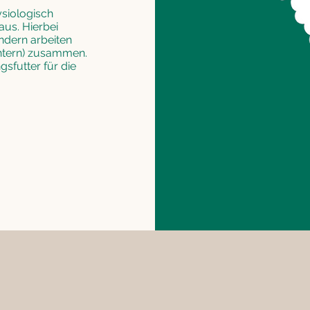
ysiologisch
us. Hierbei
ondern arbeiten
chtern) zusammen.
sfutter für die