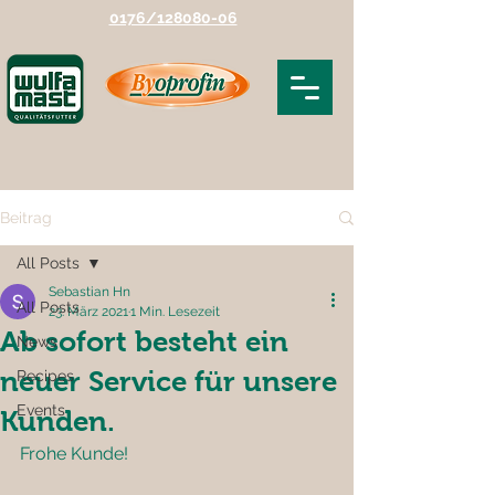
0176/128080-06
Beitrag
All Posts
Sebastian Hn
All Posts
23. März 2021
1 Min. Lesezeit
Ab sofort besteht ein
News
neuer Service für unsere
Recipes
Events
Kunden.
Frohe Kunde!